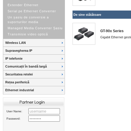
Extender Ethernet
Serial pe Ethernet Converter
De sine stătătoare
Un șasiu de conversie a
suporturilor media
Managed Media Converter Șasiu
GT-90x Series
Transmisie video optică
Gigabit Ethernet gest
Wireless LAN
Supravegherea IP
IP telefonie
Comunicații în bandă largă
Securitatea retelei
Rețea periferică
Ethernet industrial
User Name:
Password: