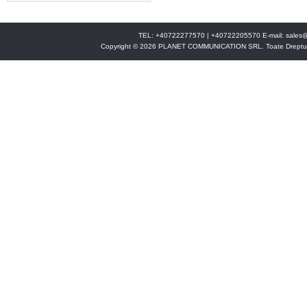
TEL: +40722277570 | +40722205570 E-mail:
sales@
Copyright © 2026 PLANET COMMUNICATION SRL. Toate Drepturi