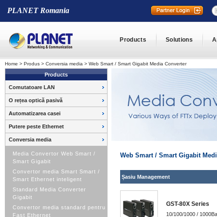
PLANET Romania
Products
Solutions
A
Home
>
Produs
>
Conversia media
>
Web Smart / Smart Gigabit Media Converter
Products
Comutatoare LAN
O rețea optică pasivă
Automatizarea casei
Putere peste Ethernet
Conversia media
Media Convertor Web Smart /
Web Smart / Smart Gigabit Medi
Smart Gigabit
Convertor media Smart Smart /
Șasiu Management
Smart Ethernet inteligent
Standard Media Converter
Gigabit
GST-80X Series
Convertor media standard pentru
10/100/1000 / 1000Ba
Fast Ethernet